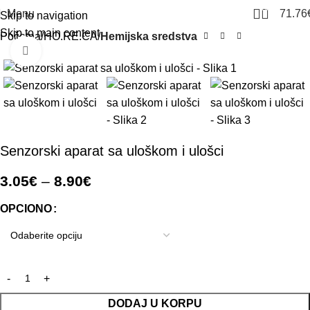
24
Menu
71.76
Skip to navigation
Skip to main content
Početna
HO.RE.CA
Hemijska sredstva
Click to enlarge
Senzorski aparat sa uloškom i ulošci
3.05
€
–
8.90
€
OPCIONO
DODAJ U KORPU