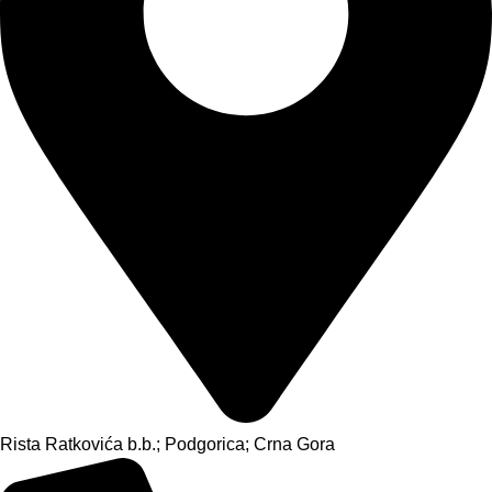
Rista Ratkovića b.b.; Podgorica; Crna Gora