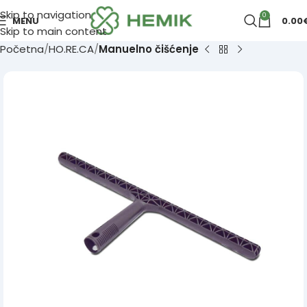
Skip to navigation
0
MENU
0.00
Skip to main content
Početna
HO.RE.CA
Manuelno čišćenje