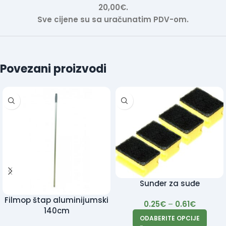
20,00€.
Sve cijene su sa uračunatim PDV-om.
Povezani proizvodi
Sunđer za suđe
Filmop štap aluminijumski
0.25
€
–
0.61
€
140cm
ODABERITE OPCIJE