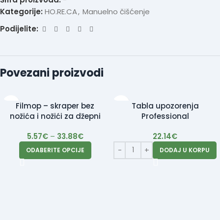
Kategorije:
HO.RE.CA
,
Manuelno čišćenje
Podijelite:
Povezani proizvodi
Filmop – skraper bez
Tabla upozorenja
nožića i nožići za džepni
Professional
skraper 100/1
5.57
€
–
33.88
€
22.14
€
ODABERITE OPCIJE
DODAJ U KORPU