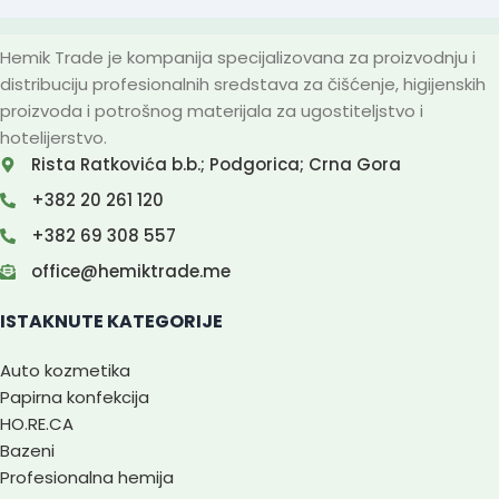
Hemik Trade je kompanija specijalizovana za proizvodnju i
distribuciju profesionalnih sredstava za čišćenje, higijenskih
proizvoda i potrošnog materijala za ugostiteljstvo i
hotelijerstvo.
Rista Ratkovića b.b.; Podgorica; Crna Gora
+382 20 261 120
+382 69 308 557
office@hemiktrade.me
ISTAKNUTE KATEGORIJE
Auto kozmetika
Papirna konfekcija
HO.RE.CA
Bazeni
Profesionalna hemija