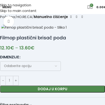
Skip to navigation
0
MENU
0.00
Skip to main content
Početna
HO.RE.CA
Manuelno čišćenje
Click to enlarge
Filmop plastični brisač poda
12.10
€
–
13.60
€
DIMENZIJE
DODAJ U KORPU
Šifra proizvoda:
-