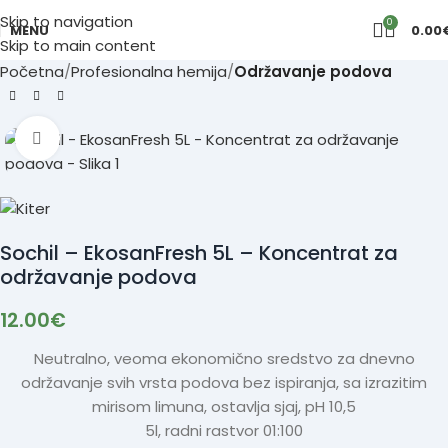
Skip to navigation
0
MENU
0.00
Skip to main content
Početna
Profesionalna hemija
Održavanje podova
Click to enlarge
Sochil – EkosanFresh 5L – Koncentrat za
održavanje podova
12.00
€
Neutralno, veoma ekonomično sredstvo za dnevno
održavanje svih vrsta podova bez ispiranja, sa izrazitim
mirisom limuna, ostavlja sjaj, pH 10,5
5l, radni rastvor 01:100