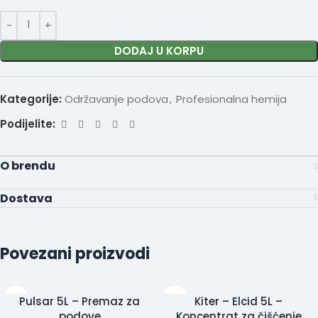
DODAJ U KORPU
Kategorije:
Održavanje podova
,
Profesionalna hemija
Podijelite:
O brendu
Dostava
Povezani proizvodi
Pulsar 5L – Premaz za
Kiter – Elcid 5L –
podove
Koncentrat za čišćenje