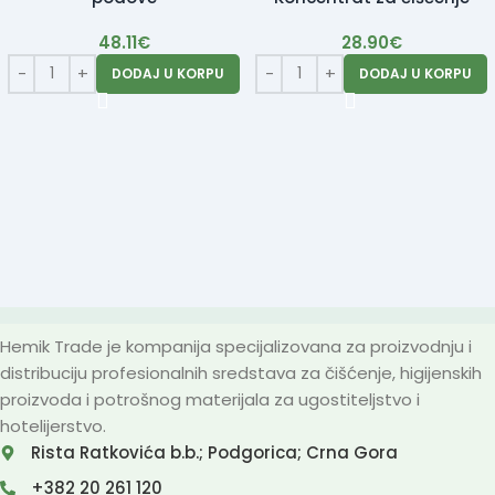
kupatila i pločica
48.11
€
28.90
€
DODAJ U KORPU
DODAJ U KORPU
Hemik Trade je kompanija specijalizovana za proizvodnju i
distribuciju profesionalnih sredstava za čišćenje, higijenskih
proizvoda i potrošnog materijala za ugostiteljstvo i
hotelijerstvo.
Rista Ratkovića b.b.; Podgorica; Crna Gora
+382 20 261 120