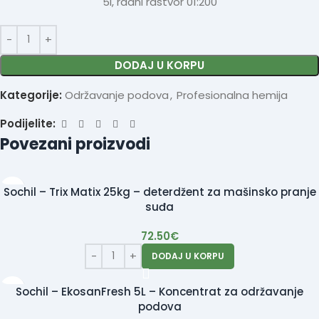
5l, radni rastvor 01:200
DODAJ U KORPU
Kategorije:
Održavanje podova
,
Profesionalna hemija
Podijelite:
Povezani proizvodi
Sochil – Trix Matix 25kg – deterdžent za mašinsko pranje
suđa
72.50
€
DODAJ U KORPU
Sochil – EkosanFresh 5L – Koncentrat za održavanje
podova