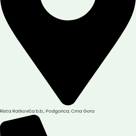
Rista Ratkovića b.b.; Podgorica; Crna Gora