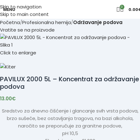
Skip to navigation
0
MENU
0.00
Skip to main content
Početna
Profesionalna hemija
Održavanje podova
Vratite se na proizvode
Click to enlarge
PAVILUX 2000 5L – Koncentrat za održavanje
podova
13.00
€
Sredstvo za dnevno čišćenje i glancanje svih vrsta podova,
brzo sušeće, bez ostavljanja tragova, na bazi alkohola,
naročito se preporučuje za granitne podove,
pH 10,5