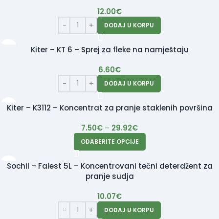
12.00
€
DODAJ U KORPU
Kiter – KT 6 – Sprej za fleke na namještaju
6.60
€
DODAJ U KORPU
Kiter – K3112 – Koncentrat za pranje staklenih površina
7.50
€
–
29.92
€
ODABERITE OPCIJE
Sochil – Falest 5L – Koncentrovani tečni deterdžent za
pranje sudja
10.07
€
DODAJ U KORPU