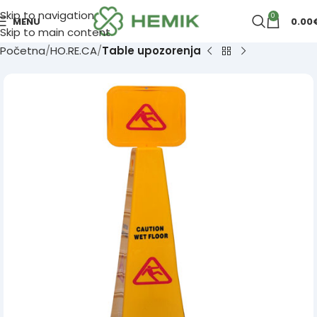
Skip to navigation
0
MENU
0.00
Skip to main content
Početna
HO.RE.CA
Table upozorenja