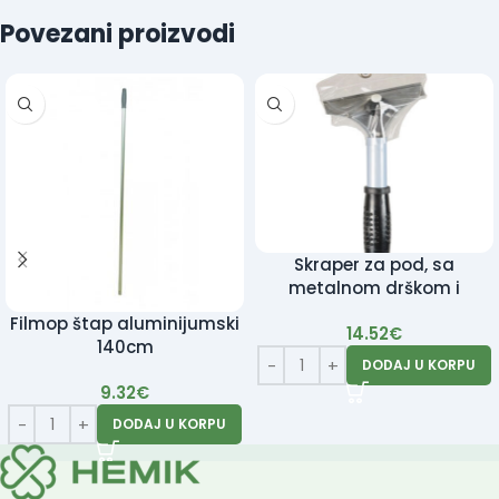
Povezani proizvodi
Skraper za pod, sa
metalnom drškom i
Rezervni nožići
Filmop štap aluminijumski
14.52
€
140cm
DODAJ U KORPU
9.32
€
DODAJ U KORPU