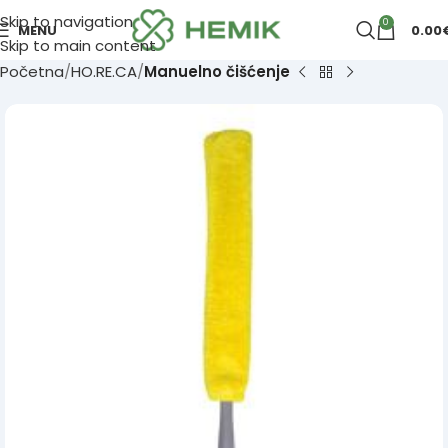
Skip to navigation
0
MENU
0.00
Skip to main content
Početna
HO.RE.CA
Manuelno čišćenje