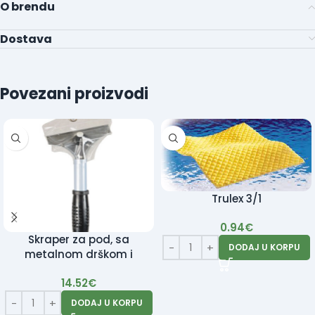
O brendu
Dostava
Povezani proizvodi
Trulex 3/1
0.94
€
Skraper za pod, sa
DODAJ U KORPU
metalnom drškom i
Rezervni nožići
14.52
€
DODAJ U KORPU