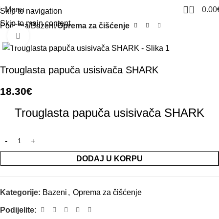
0
Menu
0.00
Skip to navigation
Skip to main content
Početna
Bazeni
Oprema za čišćenje
Click to enlarge
Trouglasta papuča usisivača SHARK
18.30
€
Trouglasta papuča usisivača SHARK
DODAJ U KORPU
Kategorije:
Bazeni
,
Oprema za čišćenje
Podijelite: