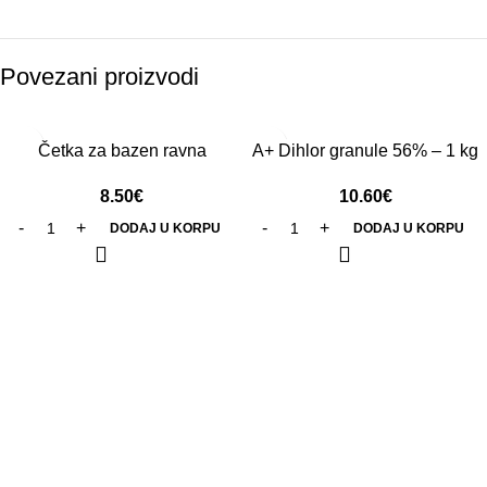
Povezani proizvodi
Četka za bazen ravna
A+ Dihlor granule 56% – 1 kg
8.50
€
10.60
€
DODAJ U KORPU
DODAJ U KORPU