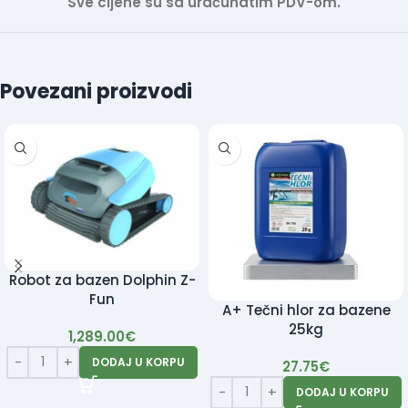
Sve cijene su sa uračunatim PDV-om.
Povezani proizvodi
Robot za bazen Dolphin Z-
Fun
A+ Tečni hlor za bazene
25kg
1,289.00
€
DODAJ U KORPU
27.75
€
DODAJ U KORPU