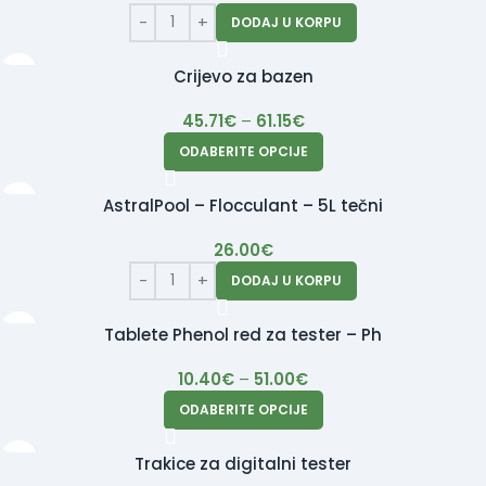
DODAJ U KORPU
Crijevo za bazen
45.71
€
–
61.15
€
ODABERITE OPCIJE
AstralPool – Flocculant – 5L tečni
26.00
€
DODAJ U KORPU
Tablete Phenol red za tester – Ph
10.40
€
–
51.00
€
ODABERITE OPCIJE
Trakice za digitalni tester