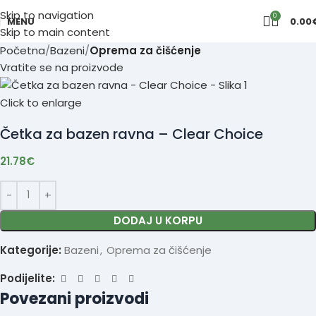
Skip to navigation
0
MENU
0.00
Skip to main content
Početna
Bazeni
Oprema za čišćenje
Vratite se na proizvode
Click to enlarge
Četka za bazen ravna – Clear Choice
21.78
€
DODAJ U KORPU
Kategorije:
Bazeni
,
Oprema za čišćenje
Podijelite:
Povezani proizvodi