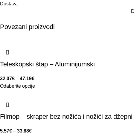
Dostava
D
Povezani proizvodi
Teleskopski štap – Aluminijumski
32.07
€
–
47.19
€
Odaberite opcije
Filmop – skraper bez nožića i nožići za džepni
5.57
€
–
33.88
€