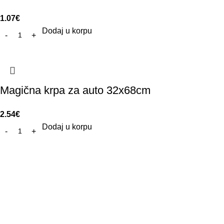
1.07
€
Dodaj u korpu
Magična krpa za auto 32x68cm
2.54
€
Dodaj u korpu