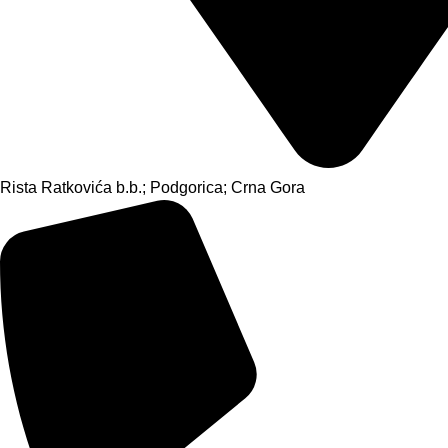
Rista Ratkovića b.b.; Podgorica; Crna Gora