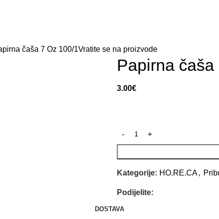
Naslovna
Prodavnica
O nama
Kontakt
apirna čaša 7 Oz 100/1
Vratite se na proizvode
Papirna čaša
3.00
€
Kategorije:
HO.RE.CA
,
Prib
Podijelite:
DOSTAVA