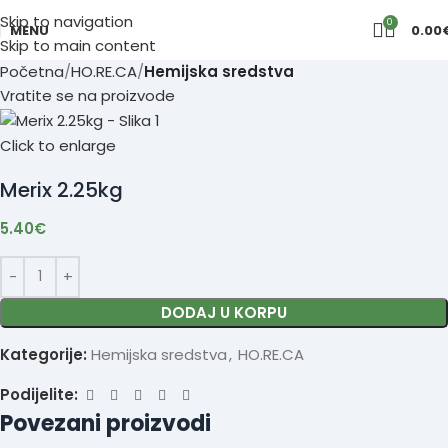
Skip to navigation
0
MENU
0.00
Skip to main content
Početna
HO.RE.CA
Hemijska sredstva
Vratite se na proizvode
Click to enlarge
Merix 2.25kg
5.40
€
DODAJ U KORPU
Kategorije:
Hemijska sredstva
,
HO.RE.CA
Podijelite:
Povezani proizvodi