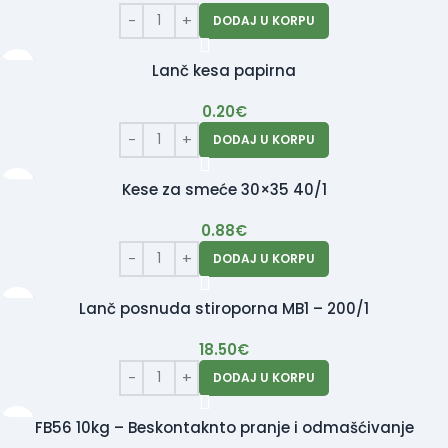
DODAJ U KORPU
Lanč kesa papirna
0.20
€
DODAJ U KORPU
Kese za smeće 30×35 40/1
0.88
€
DODAJ U KORPU
Lanč posnuda stiroporna MB1 – 200/1
18.50
€
DODAJ U KORPU
FB56 10kg – Beskontaknto pranje i odmašćivanje