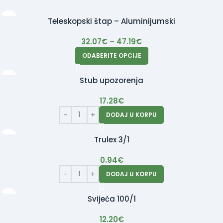
Teleskopski štap – Aluminijumski
32.07
€
–
47.19
€
ODABERITE OPCIJE
Stub upozorenja
17.28
€
DODAJ U KORPU
Trulex 3/1
0.94
€
DODAJ U KORPU
Svijeća 100/1
12.20
€