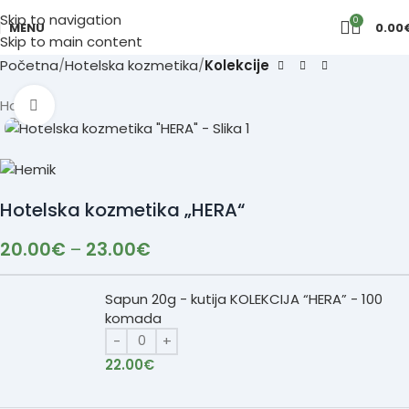
Skip to navigation
0
MENU
0.00
Skip to main content
Početna
Hotelska kozmetika
Kolekcije
Hot
Click to enlarge
Hotelska kozmetika „HERA“
20.00
€
–
23.00
€
Sapun 20g - kutija KOLEKCIJA “HERA” - 100
komada
22.00
€