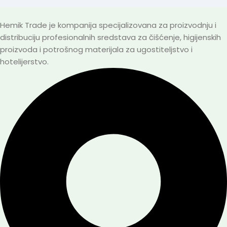
Hemik Trade je kompanija specijalizovana za proizvodnju i
distribuciju profesionalnih sredstava za čišćenje, higijenskih
proizvoda i potrošnog materijala za ugostiteljstvo i
hotelijerstvo.