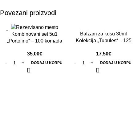
Povezani proizvodi
Balzam za kosu 30ml
Kombinovani set 5u1
Kolekcija „Tubules“ – 125
„Portofino“ – 100 komada
komada
35.00
€
17.50
€
DODAJ U KORPU
DODAJ U KORPU