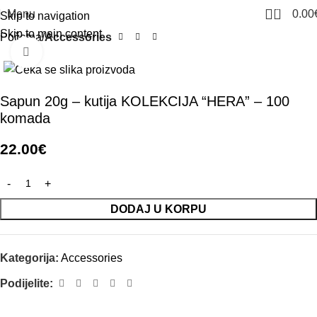
0
Menu
0.00
Skip to navigation
Skip to main content
Početna
Accessories
Click to enlarge
Sapun 20g – kutija KOLEKCIJA “HERA” – 100
komada
22.00
€
DODAJ U KORPU
Kategorija:
Accessories
Podijelite: