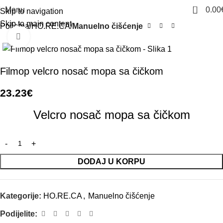
0
Menu
0.00
Skip to navigation
Skip to main content
Početna
HO.RE.CA
Manuelno čišćenje
Click to enlarge
Filmop velcro nosač mopa sa čičkom
23.23
€
Velcro nosač mopa sa čičkom
DODAJ U KORPU
Kategorije:
HO.RE.CA
,
Manuelno čišćenje
Podijelite: