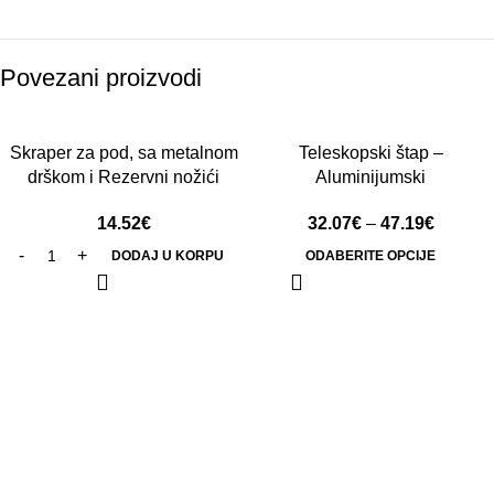
Povezani proizvodi
Skraper za pod, sa metalnom
Teleskopski štap –
drškom i Rezervni nožići
Aluminijumski
14.52
€
32.07
€
–
47.19
€
DODAJ U KORPU
ODABERITE OPCIJE