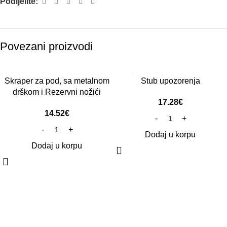
Podijelite:
Povezani proizvodi
Skraper za pod, sa metalnom
Stub upozorenja
drškom i Rezervni nožići
17.28
€
14.52
€
Dodaj u korpu
Dodaj u korpu