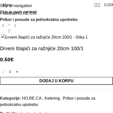
0
Menu
0.00
Skip to navigation
Skip to main content
Početna
HO.RE.CA
Pribor i posude za jednokratnu upotrebu
Click to enlarge
Drveni štapići za ražnjiće 20cm 100/1
0.50
€
DODAJ U KORPU
Kategorije:
HO.RE.CA
,
Ketering
,
Pribor i posude za
jednokratnu upotrebu