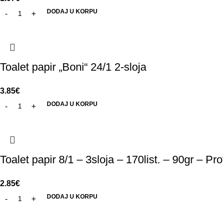
DODAJ U KORPU
Toalet papir „Boni“ 24/1 2-sloja
3.85
€
DODAJ U KORPU
Toalet papir 8/1 – 3sloja – 170list. – 90gr – Pr
2.85
€
DODAJ U KORPU