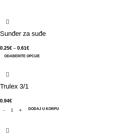
Sunđer za suđe
0.25
€
–
0.61
€
ODABERITE OPCIJE
Trulex 3/1
0.94
€
DODAJ U KORPU