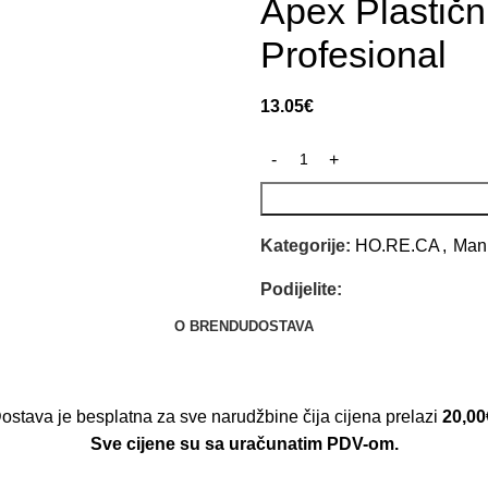
Apex Plastič
Profesional
13.05
€
Kategorije:
HO.RE.CA
,
Manu
Podijelite:
O BRENDU
DOSTAVA
ostava je besplatna za sve narudžbine čija cijena prelazi
20,00
Sve cijene su sa uračunatim PDV-om.