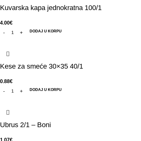
Kuvarska kapa jednokratna 100/1
4.00
€
DODAJ U KORPU
Kese za smeće 30×35 40/1
0.88
€
DODAJ U KORPU
Ubrus 2/1 – Boni
1.07
€