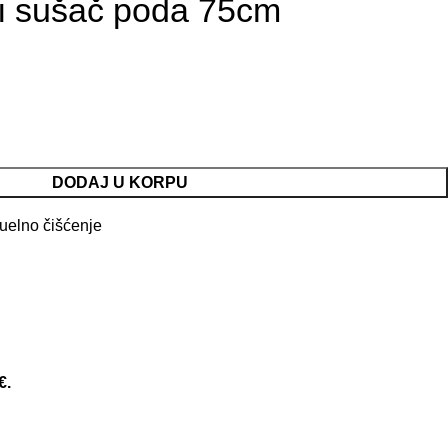
ni sušač poda 75cm
DODAJ U KORPU
elno čišćenje
€.