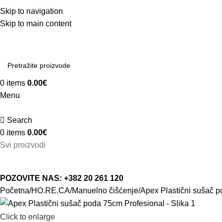
Skip to navigation
Skip to main content
0
items
0.00
€
Menu
Search
0
items
0.00
€
Svi proizvodi
POZOVITE NAS: +382 20 261 120
Početna
HO.RE.CA
Manuelno čišćenje
Apex Plastični sušač 
Click to enlarge