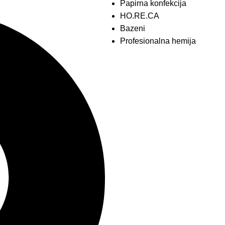
Papirna konfekcija
HO.RE.CA
Bazeni
Profesionalna hemija