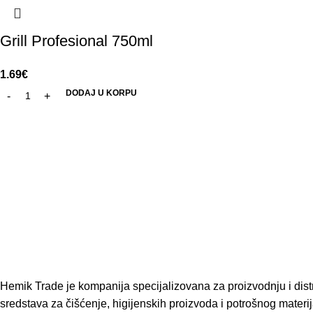
Grill Profesional 750ml
1.69
€
DODAJ U KORPU
Hemik Trade je kompanija specijalizovana za proizvodnju i distr
sredstava za čišćenje, higijenskih proizvoda i potrošnog materija