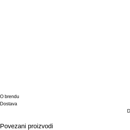
O brendu
Dostava
D
Povezani proizvodi