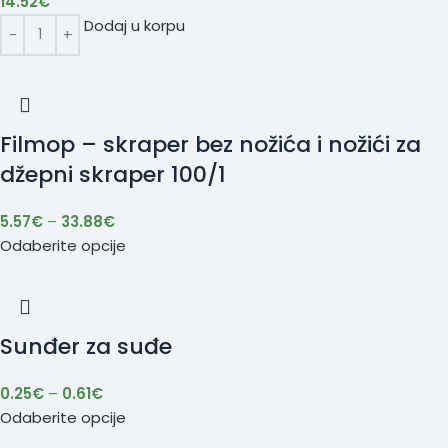
14.52
€
Dodaj u korpu
Filmop – skraper bez nožića i nožići za
džepni skraper 100/1
5.57
€
–
33.88
€
Odaberite opcije
Sunđer za suđe
0.25
€
–
0.61
€
Odaberite opcije