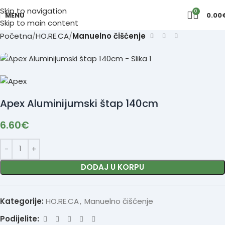
Skip to navigation
0
MENU
0.00
Skip to main content
Početna
HO.RE.CA
Manuelno čišćenje
Apex Aluminijumski štap 140cm
6.60
€
DODAJ U KORPU
Kategorije:
HO.RE.CA
,
Manuelno čišćenje
Podijelite: