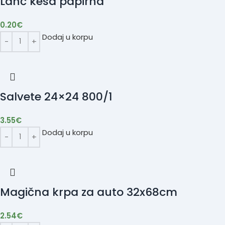
Lanč kesa papirna
0.20
€
Dodaj u korpu
Salvete 24×24 800/1
3.55
€
Dodaj u korpu
Magična krpa za auto 32x68cm
2.54
€