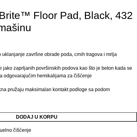
rite™ Floor Pad, Black, 432
 mašinu
 uklanjanje završne obrade poda, crnih tragova i mrlja
je jako zaprljanih površinskih podova kao što je beton kada se
sa odgovarajućim hemikalijama za čišćenje
akna pružaju maksimalan kontakt podloge sa podom
DODAJ U KORPU
elno čišćenje