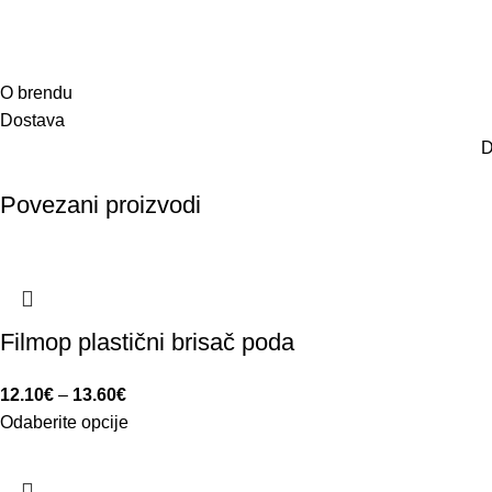
O brendu
Dostava
D
Povezani proizvodi
Filmop plastični brisač poda
12.10
€
–
13.60
€
Odaberite opcije