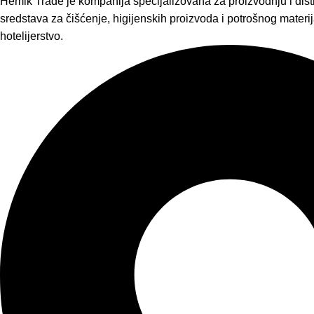
Hemik Trade je kompanija specijalizovana za proizvodnju i distr
sredstava za čišćenje, higijenskih proizvoda i potrošnog materija
hotelijerstvo.