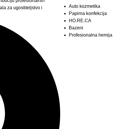
ibuciju profesionalnih
Auto kozmetika
la za ugostiteljstvo i
Papirna konfekcija
HO.RE.CA
Bazeni
Profesionalna hemija