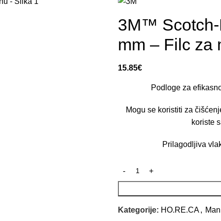
3M™ Scotch-B
mm – Filc za
15.85
€
Podloge za efikasno
Mogu se koristiti za čišćen
koriste 
Prilagodljiva vl
Kategorije:
HO.RE.CA
,
Manu