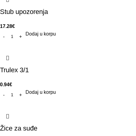
Stub upozorenja
17.28
€
Dodaj u korpu
Trulex 3/1
0.94
€
Dodaj u korpu
Žice za suđe