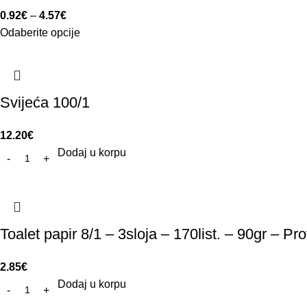
0.92
€
–
4.57
€
Odaberite opcije
Svijeća 100/1
12.20
€
Dodaj u korpu
Toalet papir 8/1 – 3sloja – 170list. – 90gr – Pr
2.85
€
Dodaj u korpu