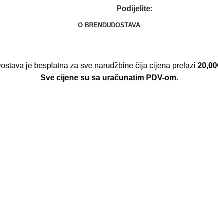
Podijelite:
O BRENDU
DOSTAVA
ostava je besplatna za sve narudžbine čija cijena prelazi
20,00
Sve cijene su sa uračunatim PDV-om.