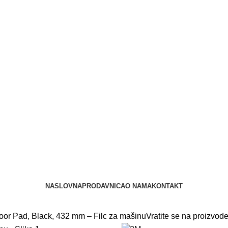
NASLOVNA
PRODAVNICA
O NAMA
KONTAKT
or Pad, Black, 432 mm – Filc za mašinu
Vratite se na proizvod