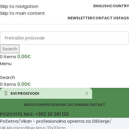
Skip to navigation
ENGLISH
COUNTRY
Skip to main content
NEWSLETTER
CONTACT US
FAQS
Search
0
items
0.00
€
Menu
Search
0
items
0.00
€
SVI PROIZVODI
NASLOVNA
PRODAVNICA
O NAMA
KONTAKT
POZOVITE NAS: +382 20 261 120
Početna
Vikan - profesionalna oprema za čišćenje
VIKAN microfiber krpa 32x33cm