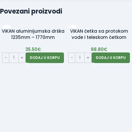
Povezani proizvodi
VIKAN aluminijumska drška
VIKAN četka sa protokom
1235mm – 1770mm
vode i teleskom četkom
35.50
€
98.80
€
DODAJ U KORPU
DODAJ U KORPU