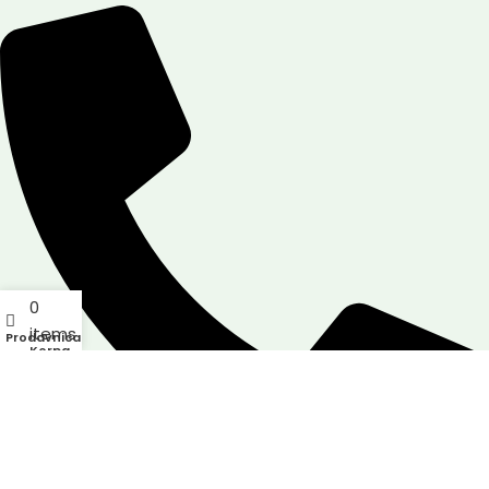
0
items
Prodavnica
Korpa