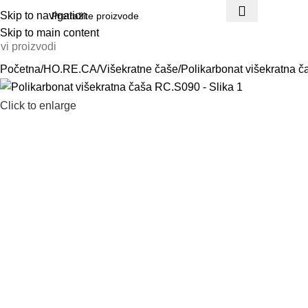
Skip to navigation
Skip to main content
vi proizvodi
Početna
HO.RE.CA
Višekratne čaše
Polikarbonat višekratna 
Click to enlarge