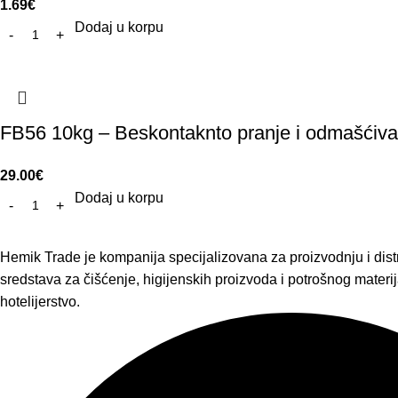
1.69
€
Dodaj u korpu
FB56 10kg – Beskontaknto pranje i odmašćiva
29.00
€
Dodaj u korpu
Hemik Trade je kompanija specijalizovana za proizvodnju i distr
sredstava za čišćenje, higijenskih proizvoda i potrošnog materija
hotelijerstvo.