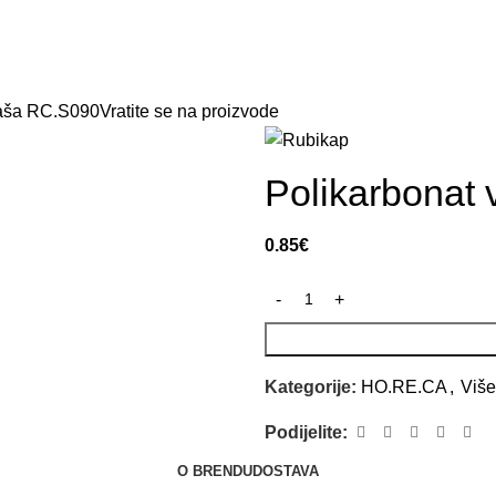
Naslovna
Prodavnica
O nama
Kontakt
čaša RC.S090
Vratite se na proizvode
Polikarbonat
0.85
€
Kategorije:
HO.RE.CA
,
Više
Podijelite:
O BRENDU
DOSTAVA