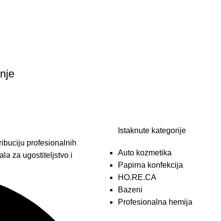
nje
Istaknute kategorije
ibuciju profesionalnih
Auto kozmetika
la za ugostiteljstvo i
Papirna konfekcija
HO.RE.CA
Bazeni
Profesionalna hemija