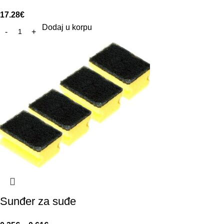
17.28
€
Dodaj u korpu
Sunđer za suđe