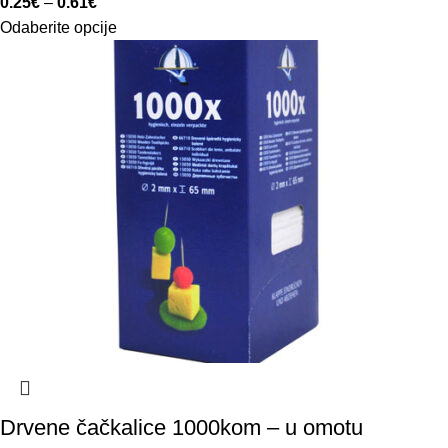
0.25
€
–
0.61
€
Odaberite opcije
Drvene čačkalice 1000kom – u omotu