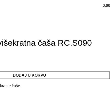
0.0
POZOVITE NAS: +382 20 261 1
 višekratna čaša RC.S090
DODAJ U KORPU
kratne čaše