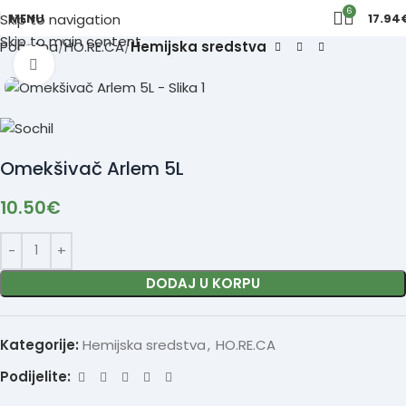
6
MENU
17.94
Skip to navigation
Skip to main content
Početna
HO.RE.CA
Hemijska sredstva
Click to enlarge
Omekšivač Arlem 5L
10.50
€
DODAJ U KORPU
Kategorije:
Hemijska sredstva
,
HO.RE.CA
Podijelite: