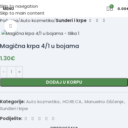
Skip to navigation
0
MENU
0.00
Skip to main content
Početna
Auto kozmetika
Sunđeri i krpe
Click to enlarge
Magična krpa 4/1 u bojama
1.30
€
DODAJ U KORPU
Kategorije:
Auto kozmetika
,
HO.RE.CA
,
Manuelno čišćenje
,
Sunđeri i krpe
Podijelite: