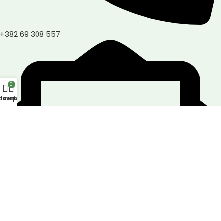
+382 69 308 557
0
davnica
Korpa