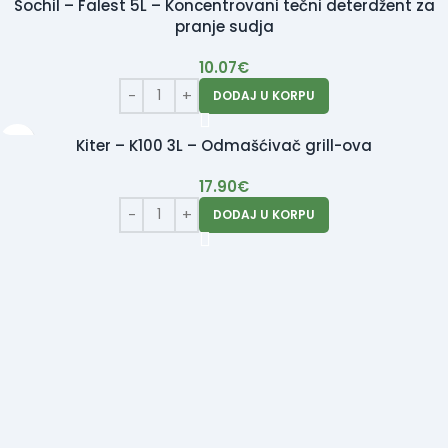
Sochil – Falest 5L – Koncentrovani tečni deterdžent za
pranje sudja
10.07
€
DODAJ U KORPU
Kiter – K100 3L – Odmašćivač grill-ova
17.90
€
DODAJ U KORPU