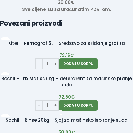
20,00€.
Sve cijene su sa uračunatim PDV-om.
Povezani proizvodi
Kiter – Remograf 5L – Sredstvo za skidanje grafita
72.15
€
DODAJ U KORPU
Sochil – Trix Matix 25kg – deterdžent za mašinsko pranje
suđa
72.50
€
DODAJ U KORPU
Sochil – Rinse 20kg – Sjaj za mašinsko ispiranje suđa
58.00
€