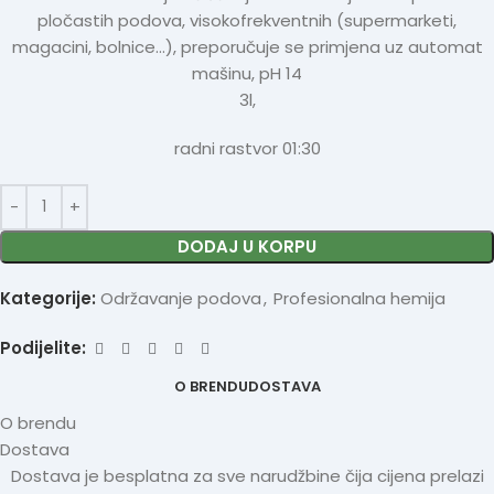
pločastih podova, visokofrekventnih (supermarketi,
magacini, bolnice…), preporučuje se primjena uz automat
mašinu, pH 14
3l,
radni rastvor 01:30
DODAJ U KORPU
Kategorije:
Održavanje podova
,
Profesionalna hemija
Podijelite:
O BRENDU
DOSTAVA
O brendu
Dostava
Dostava je besplatna za sve narudžbine čija cijena prelazi