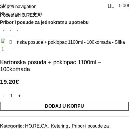
0
Menu
0.00
Skip to navigation
Skip to main content
Početna
HO.RE.CA
Pribor i posude za jednokratnu upotrebu
Click to enlarge
Kartonska posuda + poklopac 1100ml –
100komada
19.20
€
DODAJ U KORPU
Kategorije:
HO.RE.CA
,
Ketering
,
Pribor i posude za