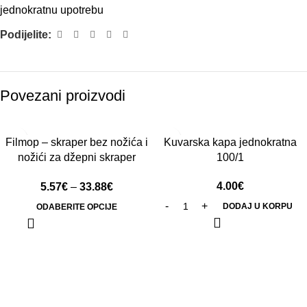
jednokratnu upotrebu
Podijelite:
Povezani proizvodi
Filmop – skraper bez nožića i
Kuvarska kapa jednokratna
nožići za džepni skraper
100/1
100/1
4.00
€
5.57
€
–
33.88
€
DODAJ U KORPU
ODABERITE OPCIJE