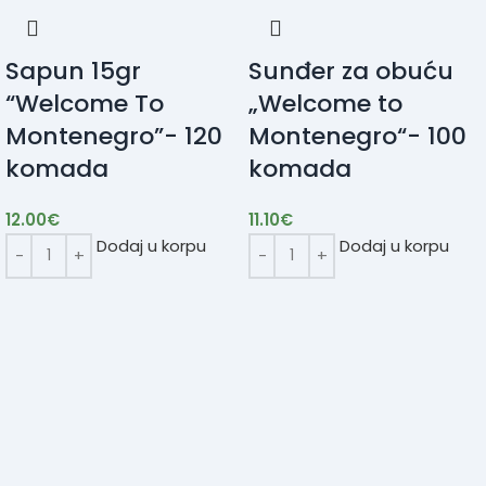
Sapun 15gr
Sunđer za obuću
“Welcome To
„Welcome to
Montenegro”- 120
Montenegro“- 100
komada
komada
12.00
€
11.10
€
Dodaj u korpu
Dodaj u korpu