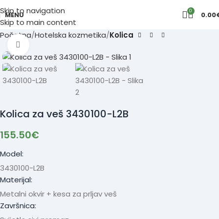
Skip to navigation
0
MENU
0.00
Skip to main content
Početna
Hotelska kozmetika
Kolica
Click to enlarge
Kolica za veš 3430100-L2B
155.50
€
Model:
3430100-L2B
Materijal:
Metalni okvir + kesa za prljav veš
Završnica: