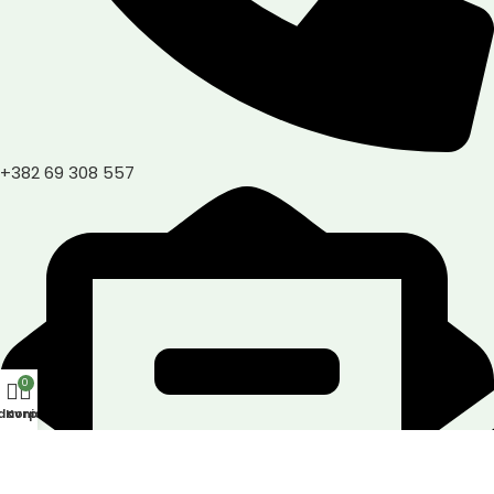
+382 69 308 557
0
davnica
Korpa