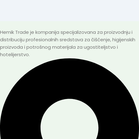
Hemik Trade je kompanija specijalizovana za proizvodnju i
distribuciju profesionalnih sredstava za čišćenje, higijenskih
proizvoda i potrošnog materijala za ugostiteljstvo i
hotelijerstvo.