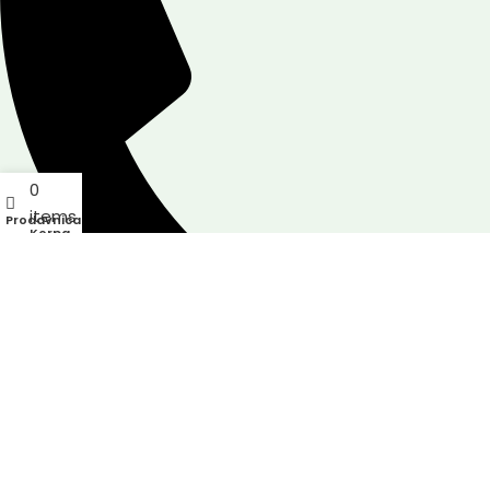
0
items
Prodavnica
Korpa
+382 69 308 557