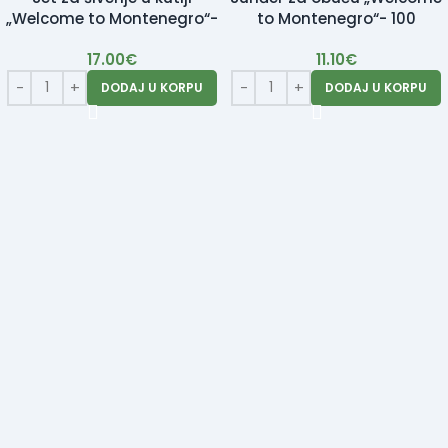
„Welcome to Montenegro“-
to Montenegro“- 100
100 komada
komada
17.00
€
11.10
€
DODAJ U KORPU
DODAJ U KORPU