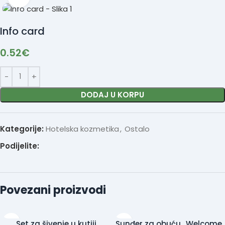
Info card
0.52
€
DODAJ U KORPU
Kategorije:
Hotelska kozmetika
,
Ostalo
Podijelite:
Povezani proizvodi
Set za šivenje u kutiji
Sunđer za obuću „Welcome