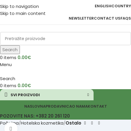
Skip to navigation
ENGLISH
COUNTRY
Skip to main content
NEWSLETTER
CONTACT US
FAQS
Search
0
items
0.00
€
Menu
Search
0
items
0.00
€
SVI PROIZVODI
NASLOVNA
PRODAVNICA
O NAMA
KONTAKT
POZOVITE NAS: +382 20 261 120
Početna
Hotelska kozmetika
Ostalo
Click to enlarge