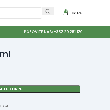
24
82.17
€
POZOVITE NAS: +382 20 261 120
0ml
AJ U KORPU
RE.CA