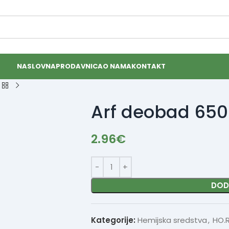
NASLOVNA
PRODAVNICA
O NAMA
KONTAKT
Arf deobad 65
2.96
€
DOD
Kategorije:
Hemijska sredstva
,
HO.