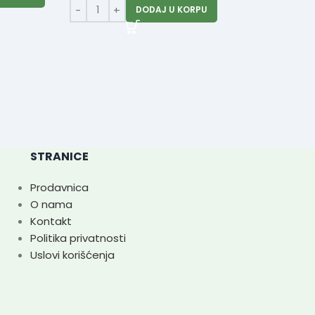
DODAJ U KORPU
Salvete 32×32 
0.
D
STRANICE
Prodavnica
O nama
Kontakt
Politika privatnosti
Uslovi korišćenja