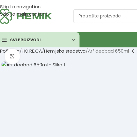
Skip to navigation
Skip to main content
SVI PROIZVODI
Početna
HO.RE.CA
Hemijska sredstva
Arf deobad 650ml
Click to enlarge