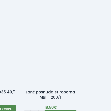
×35 40/1
Lanč posnuda stiroporna
MB1 – 200/1
18.50
€
U KORPU