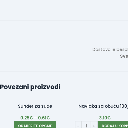
Dostava je bespl
Sve
Povezani proizvodi
Sunđer za suđe
Navlaka za obuću 100
0.25
€
–
0.61
€
3.10
€
ODABERITE OPCIJE
DODAJ U KOR