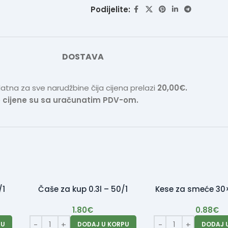
Podijelite:
DOSTAVA
atna za sve narudžbine čija cijena prelazi
20,00€.
 cijene su sa uračunatim PDV-om.
/1
Čaše za kup 0.3l – 50/1
Kese za smeće 30
1.80
€
0.88
€
PU
DODAJ U KORPU
DODAJ 