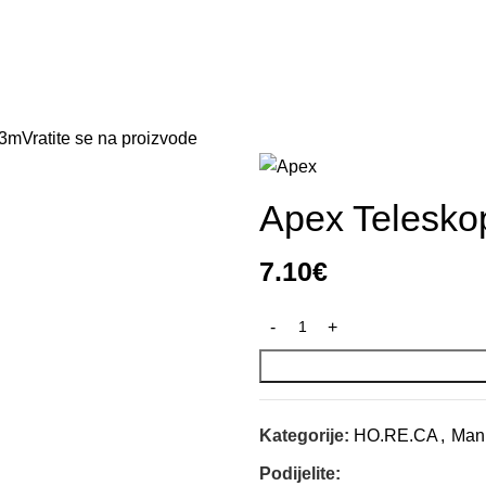
Naslovna
Prodavnica
O nama
Kontakt
 3m
Vratite se na proizvode
Apex Telesko
7.10
€
Kategorije:
HO.RE.CA
,
Manu
Podijelite: