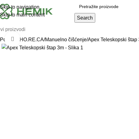
Skip to navigation
Skip to main content
Search
vi proizvodi
Click to enlarge
Početna
HO.RE.CA
Manuelno čišćenje
Apex Teleskopski štap