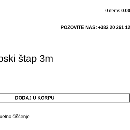
0
items
0.0
POZOVITE NAS: +382 20 261 1
pski štap 3m
DODAJ U KORPU
elno čišćenje