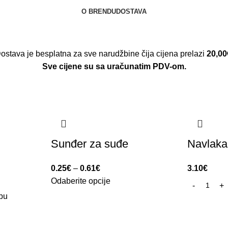
O BRENDU
DOSTAVA
ostava je besplatna za sve narudžbine čija cijena prelazi
20,00
Sve cijene su sa uračunatim PDV-om.
Sunđer za suđe
Navlaka
0.25
€
–
0.61
€
3.10
€
Odaberite opcije
pu