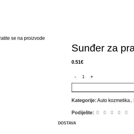
Naslovna
Prodavnica
O nama
Kontakt
ratite se na proizvode
Sunđer za pra
0.51
€
Kategorije:
Auto kozmetika
,
Podijelite:
DOSTAVA