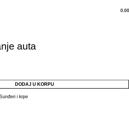
0.0
POZOVITE NAS: +382 20 261 1
nje auta
DODAJ U KORPU
Sunđeri i krpe