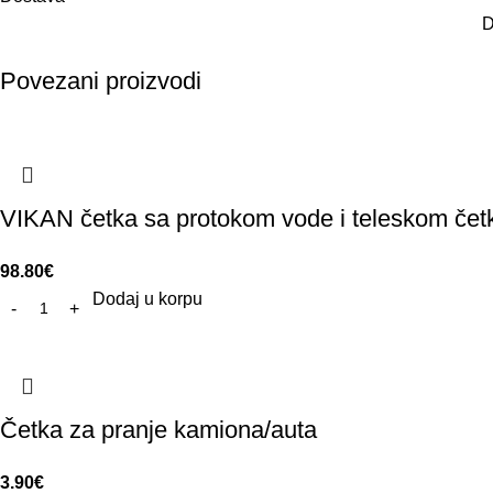
D
Povezani proizvodi
VIKAN četka sa protokom vode i teleskom če
98.80
€
Dodaj u korpu
Četka za pranje kamiona/auta
3.90
€