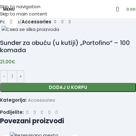
Skip to navigation
MENU
0.00
Skip to main content
Početna
Accessories
Click to enlarge
Sunđer za obuću (u kutiji) „Portofino“ – 100
komada
21.00
€
DODAJ U KORPU
Kategorija:
Accessories
Podijelite:
Povezani proizvodi