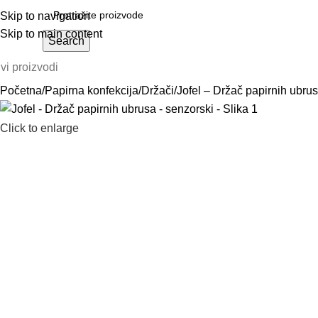
Skip to navigation
Skip to main content
Search
vi proizvodi
Početna
Papirna konfekcija
Držači
Jofel – Držač papirnih ubru
Click to enlarge