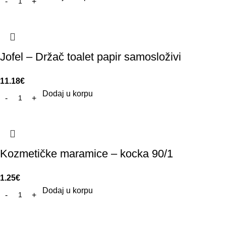
Jofel – Držač toalet papir samosloživi
11.18
€
Dodaj u korpu
Kozmetičke maramice – kocka 90/1
1.25
€
Dodaj u korpu