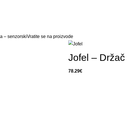
Naslovna
Prodavnica
O nama
Kontakt
sa – senzorski
Vratite se na proizvode
Jofel – Držač
78.29
€