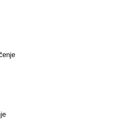
ačenje
je