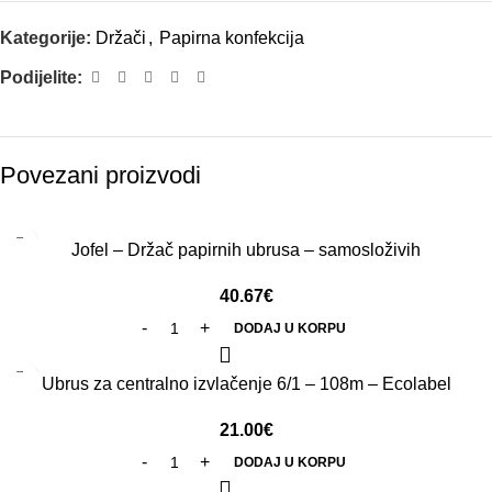
Kategorije:
Držači
,
Papirna konfekcija
Podijelite:
Povezani proizvodi
Jofel – Držač papirnih ubrusa – samosloživih
40.67
€
DODAJ U KORPU
Ubrus za centralno izvlačenje 6/1 – 108m – Ecolabel
21.00
€
DODAJ U KORPU