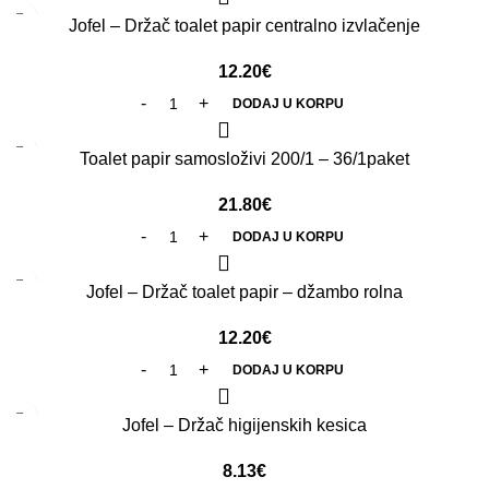
Jofel – Držač toalet papir centralno izvlačenje
12.20
€
DODAJ U KORPU
Toalet papir samosloživi 200/1 – 36/1paket
21.80
€
DODAJ U KORPU
Jofel – Držač toalet papir – džambo rolna
12.20
€
DODAJ U KORPU
Jofel – Držač higijenskih kesica
8.13
€