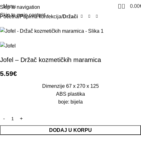
0
Menu
0.00
Skip to navigation
Skip to main content
Početna
Papirna konfekcija
Držači
Jofel – Držač kozmetičkih maramica
5.59
€
Dimenzije 67 x 270 x 125
ABS plastika
boje: bijela
DODAJ U KORPU