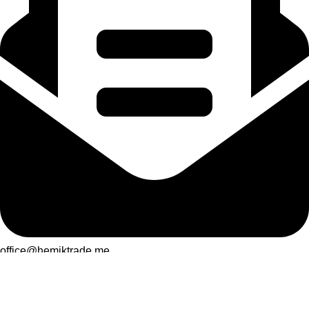
office@hemiktrade.me
Istaknute kategorije