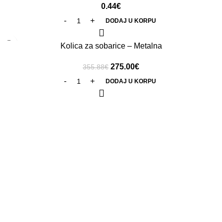
0.44
€
DODAJ U KORPU
-23%
Kolica za sobarice – Metalna
275.00
€
355.88
€
DODAJ U KORPU