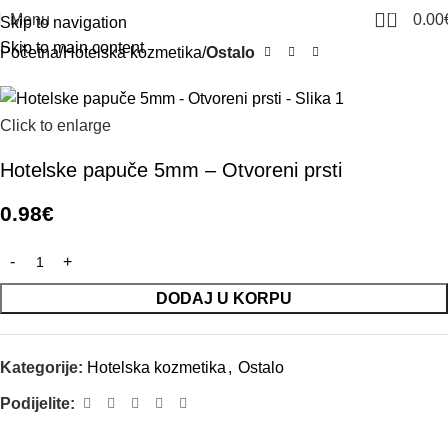
0
Menu
0.00
Skip to navigation
Skip to main content
Početna
Hotelska kozmetika
Ostalo
Click to enlarge
Hotelske papuče 5mm – Otvoreni prsti
0.98
€
DODAJ U KORPU
Kategorije:
Hotelska kozmetika
,
Ostalo
Podijelite: