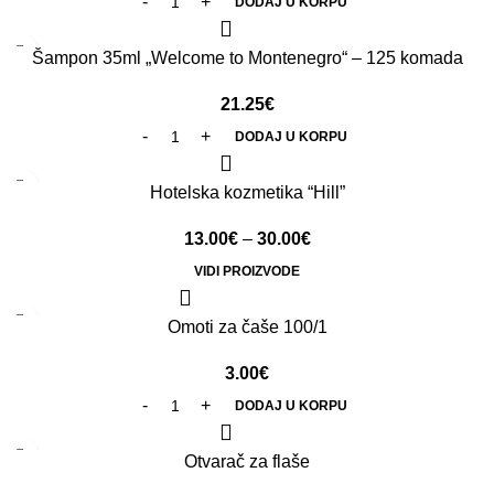
DODAJ U KORPU
Šampon 35ml „Welcome to Montenegro“ – 125 komada
21.25
€
DODAJ U KORPU
Hotelska kozmetika “Hill”
13.00
€
–
30.00
€
VIDI PROIZVODE
Omoti za čaše 100/1
3.00
€
DODAJ U KORPU
Otvarač za flaše