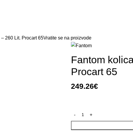
Naslovna
Prodavnica
O nama
Kontakt
 – 260 Lit. Procart 65
Vratite se na proizvode
Fantom kolica 
Procart 65
249.26
€