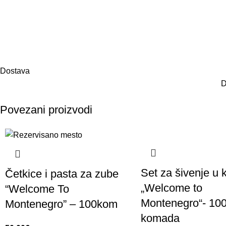
Dostava
D
Povezani proizvodi
Set za šivenje u ku
Četkice i pasta za zube
„Welcome to
“Welcome To
Montenegro“- 10
Montenegro” – 100kom
komada