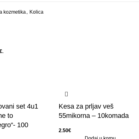
a kozmetika
,
Kolica
€.
vani set 4u1
Kesa za prljav veš
e to
55mikorna – 10komada
gro“- 100
2.50
€
Dodaj u korpu