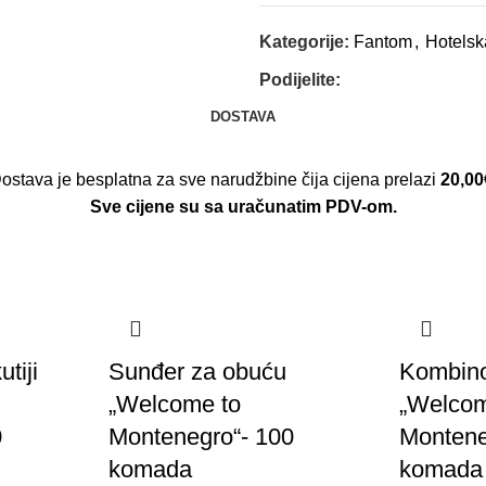
Kategorije:
Fantom
,
Hotelsk
Podijelite:
DOSTAVA
ostava je besplatna za sve narudžbine čija cijena prelazi
20,00
Sve cijene su sa uračunatim PDV-om.
tiji
Sunđer za obuću
Kombino
„Welcome to
„Welcom
0
Montenegro“- 100
Montene
komada
komada