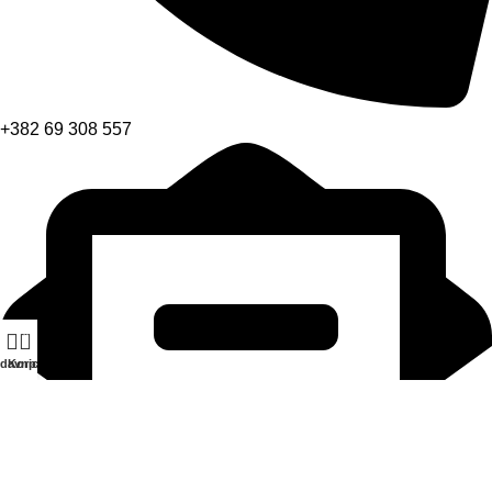
+382 69 308 557
0
davnica
Korpa