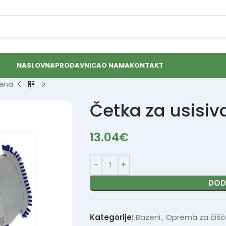
NASLOVNA
PRODAVNICA
O NAMA
KONTAKT
zena
Četka za usisi
13.04
€
DOD
Kategorije:
Bazeni
,
Oprema za čišć