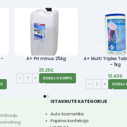
 –
A+ PH minus 25kg
A+ Multi Triplex Ta
– 1kg
25.25
€
10.40
€
DODAJ U KORPU
PU
DODAJ 
ISTAKNUTE KATEGORIJE
Auto kozmetika
tribuciju
Papirna konfekcija
 potrošnog