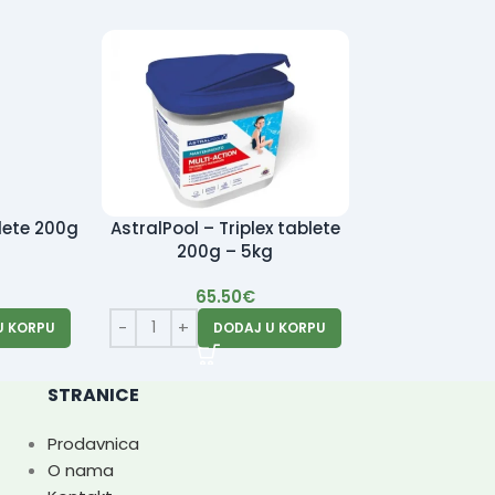
blete 200g
AstralPool – Triplex tablete
Trakice za di
200g – 5kg
PROČIT
65.50
€
U KORPU
DODAJ U KORPU
STRANICE
Prodavnica
O nama