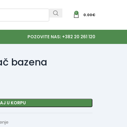
0
0.00
€
POZOVITE NAS: +382 20 261 120
vač bazena
AJ U KORPU
enje