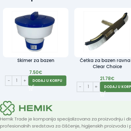
Skimer za bazen
Četka za bazen ravna
Clear Choice
7.50
€
21.78
€
DODAJ U KORPU
DODAJ U KOR
Hemik Trade je kompanija specijalizovana za proizvodnju i dis
profesionalnih sredstava za čišćenje, higijenskih proizvoda i