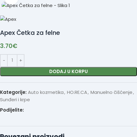
Apex Četka za felne
3.70
€
DODAJ U KORPU
Kategorije:
Auto kozmetika
,
HO.RE.CA
,
Manuelno čišćenje
,
Sunđeri i krpe
Podijelite:
Povezani proizvodi