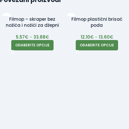
Filmop – skraper bez
Filmop plastični brisač
nožića i nožići za džepni
poda
skraper 100/1
5.57
€
–
33.88
€
12.10
€
–
13.60
€
ODABERITE OPCIJE
ODABERITE OPCIJE