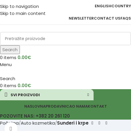
Skip to navigation
ENGLISH
COUNTRY
Skip to main content
NEWSLETTER
CONTACT US
FAQS
Search
0
items
0.00
€
Menu
Search
0
items
0.00
€
SVI PROIZVODI
NASLOVNA
PRODAVNICA
O NAMA
KONTAKT
POZOVITE NAS: +382 20 261 120
Početna
Auto kozmetika
Sunđeri i krpe
Click to enlarge