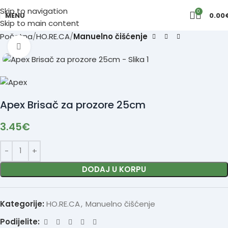
Skip to navigation
0
MENU
0.00
Skip to main content
Početna
HO.RE.CA
Manuelno čišćenje
Click to enlarge
Apex Brisač za prozore 25cm
3.45
€
DODAJ U KORPU
Kategorije:
HO.RE.CA
,
Manuelno čišćenje
Podijelite: