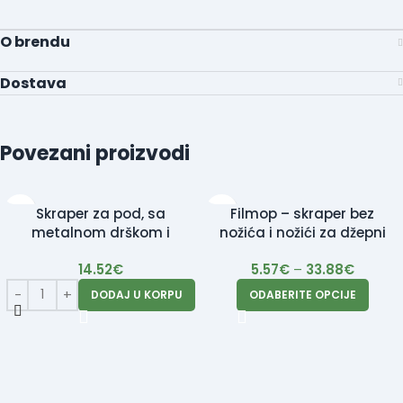
O brendu
Dostava
Povezani proizvodi
Skraper za pod, sa
Filmop – skraper bez
metalnom drškom i
nožića i nožići za džepni
Rezervni nožići
skraper 100/1
14.52
€
5.57
€
–
33.88
€
DODAJ U KORPU
ODABERITE OPCIJE